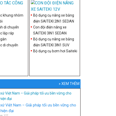
ác khung nhôm
Bộ dụng cụ nâng xe bằng
ói
điện SAITEKI 2IN1 SEDAN
nh di chuyển
Con đội điện nâng xe
c lắp ráp
SAITEKI 3IN1 SEDAN
ngăn
Bộ dụng cụ nâng xe bằng
c di chuyển
điện SAITEKI 3IN1 SUV
Bộ dụng cụ bơm hơi Saiteki
» XEM THÊM
xứ Việt Nam – Giải pháp tối ưu bền vững cho
hiện đại
em: 127