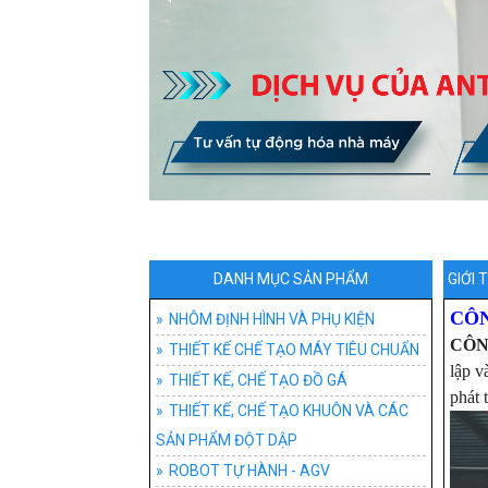
HỆ THỐNG BĂNG T
ĐỒ G
AGV
BĂNG
XE ĐẨY HÀNG VÀ P
ĐỒ 
XE 
BĂNG
XE 
BÀN THAO TÁC CÔ
XE 
BĂNG
BÁNH
BÀN
CON ĐỘI ĐIỆN NÂN
AGV-
BĂNG
XE T
BÀN
TƯ VẤN TỐI ƯU H
BĂNG
XE Đ
BÀN 
PHÂN
BĂNG
XE Đ
BÀN
LOẠI
BĂN
XE 
BÀN
DANH MỤC SẢN PHẨM
GIỚI 
CÔN
NHÔM ĐỊNH HÌNH VÀ PHỤ KIỆN
PHỤ 
BÀN
CÔN
THIẾT KẾ CHẾ TẠO MÁY TIÊU CHUẨN
lập v
THIẾT KẾ, CHẾ TẠO ĐỒ GÁ
phát 
THIẾT KẾ, CHẾ TẠO KHUÔN VÀ CÁC
SẢN PHẨM ĐỘT DẬP
ROBOT TỰ HÀNH - AGV