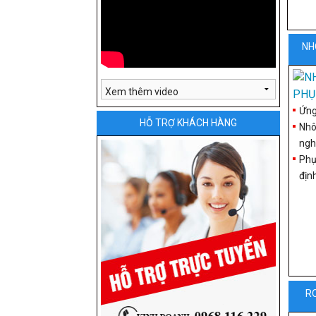
NH
Ứng
HỖ TRỢ KHÁCH HÀNG
Nhô
ngh
Phụ
địn
R