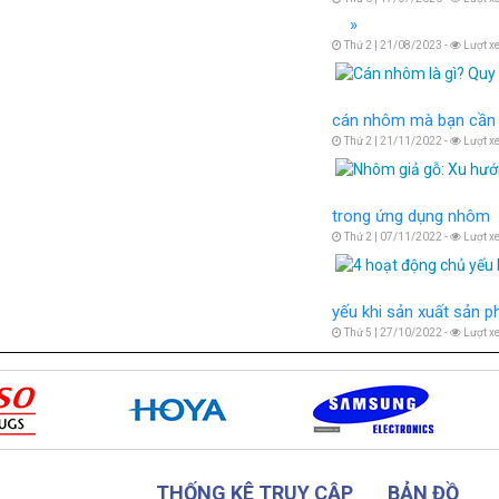
Thứ 2 | 21/08/2023 -
Lượt x
cán nhôm mà bạn cần 
Thứ 2 | 21/11/2022 -
Lượt x
trong ứng dụng nhôm
Thứ 2 | 07/11/2022 -
Lượt x
yếu khi sản xuất sản
Thứ 5 | 27/10/2022 -
Lượt x
THỐNG KÊ TRUY CẬP
BẢN ĐỒ