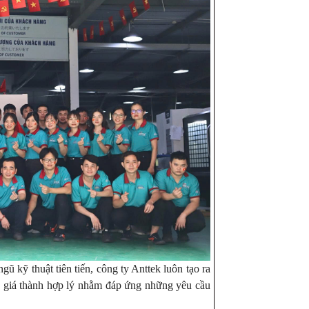
gũ kỹ thuật tiên tiến, công ty Anttek luôn tạo ra
, giá thành hợp lý nhằm đáp ứng những yêu cầu