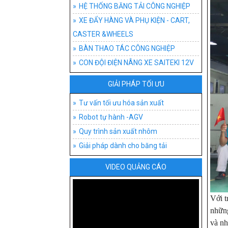
HỆ THỐNG BĂNG TẢI CÔNG NGHIỆP
XE ĐẨY HÀNG VÀ PHỤ KIỆN - CART,
CASTER &WHEELS
BÀN THAO TÁC CÔNG NGHIỆP
CON ĐỘI ĐIỆN NÂNG XE SAITEKI 12V
GIẢI PHÁP TỐI ƯU
Tư vấn tối ưu hóa sản xuất
Robot tự hành -AGV
Quy trình sản xuất nhôm
Giải pháp dành cho băng tải
VIDEO QUẢNG CÁO
Với t
những
và nh