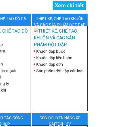
 CHẾ TẠO ĐỒ GÁ
THIẾT KẾ, CHẾ TẠO KHUÔN
VÀ CÁC SẢN PHẨM ĐỘT DẬP
áp
tra
Khuôn dập bước
Khuôn dập liên hoàn
én
Khuôn dập đơn
bản mạch
Sản phẩm đột dập các loại
i
ng ty
 khí
O TÁC CÔNG
CON ĐỘI ĐIỆN NÂNG XE
GHIỆP
SAITEKI 12V