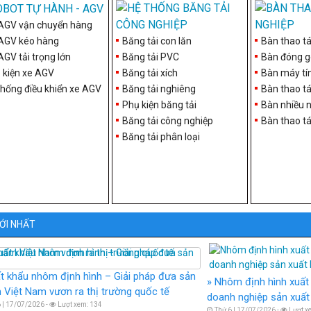
AGV vận chuyển hàng
AGV kéo hàng
Băng tải con lăn
Bàn thao t
AGV tải trọng lớn
Băng tải PVC
Bàn đóng g
 kiện xe AGV
Băng tải xích
Bàn máy tí
thống điều khiển xe AGV
Băng tải nghiêng
Bàn thao tá
Phụ kiện băng tải
Bàn nhiều 
Băng tải công nghiệp
Bàn thao tá
Băng tải phân loại
ỚI NHẤT
t khẩu nhôm định hình – Giải pháp đưa sản
Nhôm định hình xuất 
Việt Nam vươn ra thị trường quốc tế
doanh nghiệp sản xuất 
 | 17/07/2026 -
Lượt xem: 134
Thứ 6 | 17/07/2026 -
Lượt x