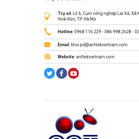
Trụ sở
: Lô 6, Cụm công nghiệp Lai Xá, Xã
Hoài Đức, TP. Hà Nội
Hotline
: 0968.116.229 - 086.998.2628 - 
Email
: khoi.pd@anttekvietnam.com
Website
: anttekvietnam.com