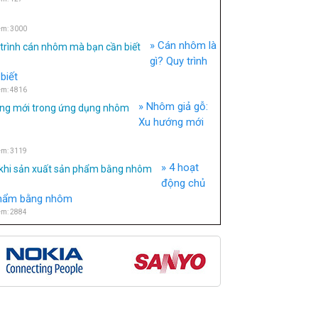
em: 3000
Cán nhôm là
gì? Quy trình
biết
em: 4816
Nhôm giả gỗ:
Xu hướng mới
em: 3119
4 hoạt
động chủ
 phẩm bằng nhôm
em: 2884