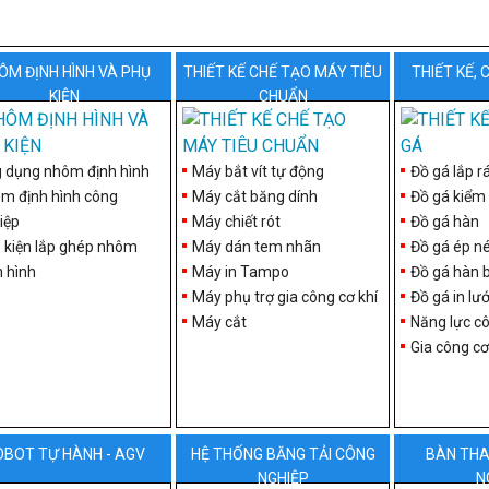
ÔM ĐỊNH HÌNH VÀ PHỤ
THIẾT KẾ CHẾ TẠO MÁY TIÊU
THIẾT KẾ,
KIỆN
CHUẨN
 dụng nhôm định hình
Máy bắt vít tự động
Đồ gá lắp r
m định hình công
Máy cắt băng dính
Đồ gá kiểm 
iệp
Máy chiết rót
Đồ gá hàn
 kiện lắp ghép nhôm
Máy dán tem nhãn
Đồ gá ép n
h hình
Máy in Tampo
Đồ gá hàn 
Máy phụ trợ gia công cơ khí
Đồ gá in lướ
Máy cắt
Năng lực cô
Gia công cơ
OBOT TỰ HÀNH - AGV
HỆ THỐNG BĂNG TẢI CÔNG
BÀN THA
NGHIỆP
N