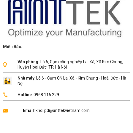
Miền Bắc:
Văn phòng:
Lô 6, Cụm công nghiệp Lai Xá, Xã Kim Chung,
Huyện Hoài Đức, TP. Hà Nội
Nhà máy
: Lô 6 - Cụm CN Lai Xá - Kim Chung - Hoài Đức - Hà
Nội
Hotline
: 0968.116.229
Email
: khoi.pd@anttekvietnam.com
Copyright 2026 ©
ANTTEK VIỆT NAM
.