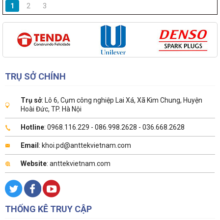
1
2
3
TRỤ SỞ CHÍNH
Trụ sở
: Lô 6, Cụm công nghiệp Lai Xá, Xã Kim Chung, Huyện
Hoài Đức, TP. Hà Nội
Hotline
: 0968.116.229 - 086.998.2628 - 036.668.2628
Email
: khoi.pd@anttekvietnam.com
Website
: anttekvietnam.com
THỐNG KÊ TRUY CẬP