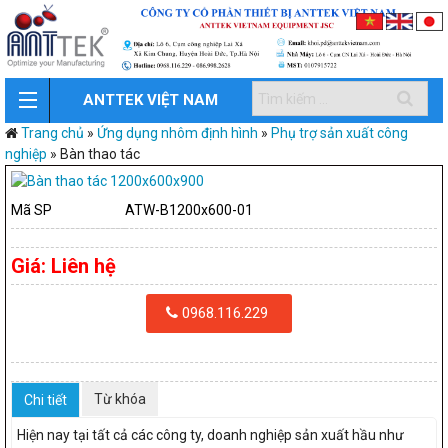
ANTTEK VIỆT NAM
Trang chủ
»
Ứng dụng nhôm định hình
»
Phụ trợ sản xuất công
nghiệp
»
Bàn thao tác
Mã SP
ATW-B1200x600-01
Giá:
Liên hệ
0968.116.229
Từ khóa
Chi tiết
Hiện nay tại tất cả các công ty, doanh nghiệp sản xuất hầu như