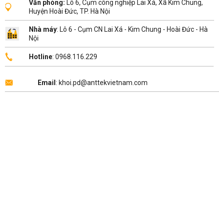
Văn phòng:
Lô 6, Cụm công nghiệp Lai Xá, Xã Kim Chung,
Huyện Hoài Đức, TP. Hà Nội
Nhà máy
: Lô 6 - Cụm CN Lai Xá - Kim Chung - Hoài Đức - Hà
Nội
Hotline
: 0968.116.229
Email
: khoi.pd@anttekvietnam.com
Copyright 2026 ©
ANTTEK VIỆT NAM
.