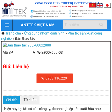
ANTTEK VIỆT NAM
Trang chủ
»
Ứng dụng nhôm định hình
»
Phụ trợ sản xuất công
nghiệp
»
Bàn thao tác
Mã SP
ATW-B900x600-03
Giá:
Liên hệ
0968.116.229
Từ khóa
Chi tiết
Hiện nay tại tất cả các công ty, doanh nghiệp sản xuất hầu như