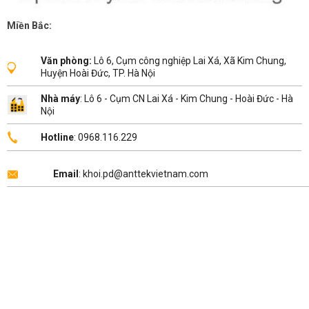
Miền Bắc:
Văn phòng:
Lô 6, Cụm công nghiệp Lai Xá, Xã Kim Chung,
Huyện Hoài Đức, TP. Hà Nội
Nhà máy
: Lô 6 - Cụm CN Lai Xá - Kim Chung - Hoài Đức - Hà
Nội
Hotline
: 0968.116.229
Email
: khoi.pd@anttekvietnam.com
Copyright 2026 ©
ANTTEK VIỆT NAM
.