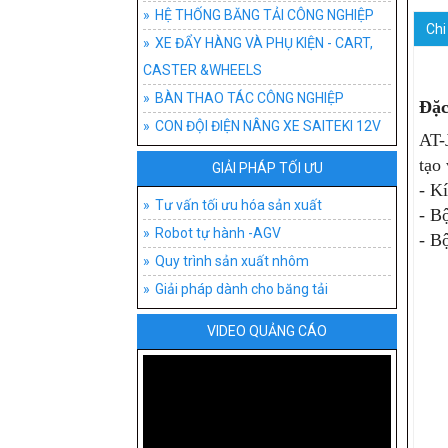
HỆ THỐNG BĂNG T
ĐỒ G
AGV
BĂNG
HỆ THỐNG BĂNG TẢI CÔNG NGHIỆP
Chi 
XE ĐẨY HÀNG VÀ PHỤ KIỆN - CART,
XE ĐẨY HÀNG VÀ P
ĐỒ 
XE 
BĂNG
XE 
CASTER &WHEELS
BÀN THAO TÁC CÔ
XE 
BĂNG
BÁNH
BÀN
BÀN THAO TÁC CÔNG NGHIỆP
Đặc
CON ĐỘI ĐIỆN NÂNG XE SAITEKI 12V
CON ĐỘI ĐIỆN NÂN
AGV-
BĂNG
XE T
BÀN
AT-
tạo
GIẢI PHÁP TỐI ƯU
TƯ VẤN TỐI ƯU H
BĂNG
XE Đ
BÀN 
PHÂN
- K
Tư vấn tối ưu hóa sản xuất
- Bộ
BĂNG
XE Đ
BÀN
LOẠI
Robot tự hành -AGV
- B
BĂN
XE 
BÀN
Quy trình sản xuất nhôm
Giải pháp dành cho băng tải
PHỤ 
BÀN
VIDEO QUẢNG CÁO