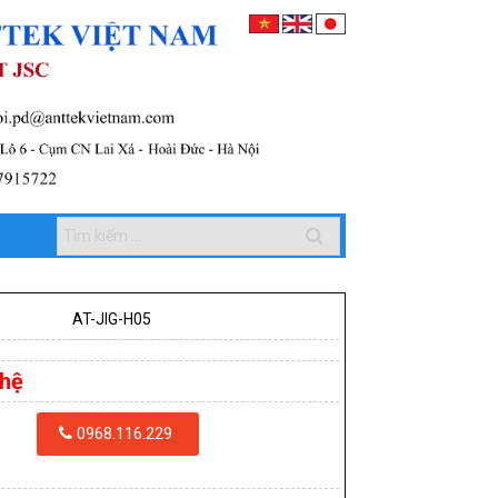
AT-JIG-H05
 hệ
0968.116.229