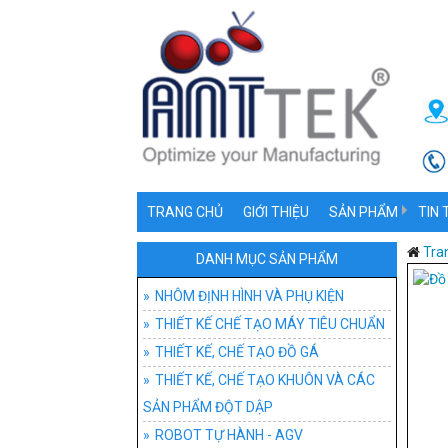
TRANG CHỦ
GIỚI THIỆU
SẢN PHẨM
TIN 
NHÔM ĐỊNH HÌNH V
NHÔ
Tra
DANH MỤC SẢN PHẨM
THIẾT KẾ CHẾ TẠO
PHỤ 
NHÔM ĐỊNH HÌNH VÀ PHỤ KIỆN
THIẾT KẾ CHẾ TẠO MÁY TIÊU CHUẨN
THIẾT KẾ, CHẾ TẠ
ỨNG
ĐỒ 
THIẾT KẾ, CHẾ TẠO ĐỒ GÁ
THIẾT KẾ, CHẾ T
ĐỒ G
THIẾT KẾ, CHẾ TẠO KHUÔN VÀ CÁC
SẢN PHẨM ĐỘT DẬP
ROBOT TỰ HÀNH -
ĐỒ 
HỆ T
ROBOT TỰ HÀNH - AGV