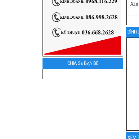
Xin
BÌNH 
CHIA SẺ BẠN BÈ
XEM 