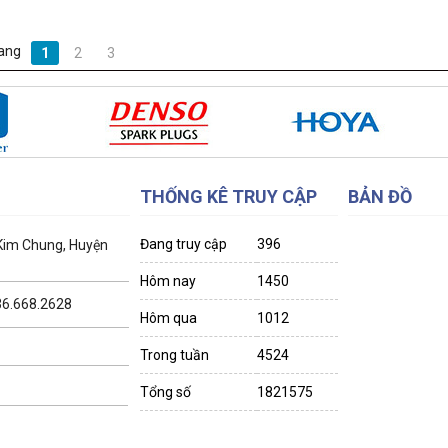
ang
1
2
3
THỐNG KÊ TRUY CẬP
BẢN ĐỒ
Đang truy cập
396
 Kim Chung, Huyện
Hôm nay
1450
036.668.2628
Hôm qua
1012
Trong tuần
4524
Tổng số
1821575