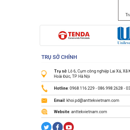
Tr
TRỤ SỞ CHÍNH
Trụ sở
: Lô 6, Cụm công nghiệp Lai Xá, Xã
Hoài Đức, TP. Hà Nội
Hotline
: 0968.116.229 - 086.998.2628 - 
Email
: khoi.pd@anttekvietnam.com
Website
: anttekvietnam.com