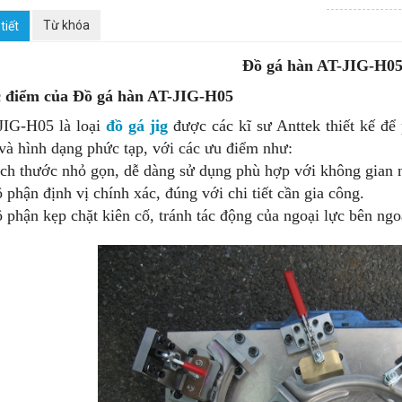
ẢI CÔNG NGHIỆP
Á KIỂM
-PHỤ KIỆN
 TẢI CON LĂN
Từ khóa
tiết
HỤ KIỆN - CART, CASTER &WHEELS
GÁ LẮP RÁP
AGV KÉO HÀNG
 TẢI PVC
KÉO PALLET
Đồ gá hàn AT-JIG-H0
NG NGHIỆP
AGV VẬN CHUYỂN KHO
 TẢI XÍCH
 XE ĐẨY CÁC LOẠI
 THAO TÁC KHUNG NHÔM
 điểm của Đồ gá hàn AT-JIG-H05
G XE SAITEKI 12V
KIỂU TỰ CẤP, LẤY HÀNG
 TẢI NGHIÊNG
REO LINH KIỆN
 ĐÓNG GÓI
JIG-H05 là loại
đồ gá jig
được các kĩ sư Anttek thiết kế để 
 và hình dạng phức tạp, với các ưu điểm như:
ÓA SẢN XUẤT
 TẢI PALLET
ẨY TẦNG LINH HOẠT
MÁY TÍNH DI CHUYỂN
 TÍCH VẤN ĐỀ SẢN XUẤT HIỆN TẠI
ích thước nhỏ gọn, dễ dàng sử dụng phù hợp với không gian 
 phận định vị chính xác, đúng với chi tiết cần gia công.
 TẢI PHÂN LOẠI
ẨY NHIỀU TẦNG
 THAO TÁC LẮP RÁP
 BỎ LÃNG PHÍ CÔNG ĐOẠN
ộ phận kẹp chặt kiên cố, tránh tác động của ngoại lực bên ngo
G TẢI XOẮN ỐC
ĐẨY BỆ THẤP
 NHIỀU NGĂN
KIỆN BĂNG TẢI
 THAO TÁC DI CHUYỂN