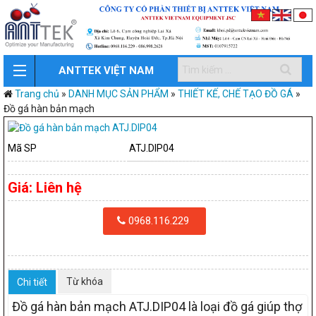
ANTTEK VIỆT NAM
Trang chủ
»
DANH MỤC SẢN PHẨM
»
THIẾT KẾ, CHẾ TẠO ĐỒ GÁ
»
Đồ gá hàn bản mạch
Mã SP
ATJ.DIP04
Giá:
Liên hệ
0968.116.229
Từ khóa
Chi tiết
Đồ gá hàn bản mạch ATJ.DIP04 là loại đồ gá giúp thợ