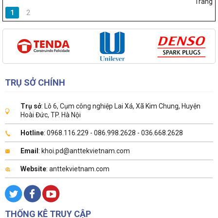
Trang
1
2
TRỤ SỞ CHÍNH
Trụ sở
: Lô 6, Cụm công nghiệp Lai Xá, Xã Kim Chung, Huyện
Hoài Đức, TP. Hà Nội
Hotline
: 0968.116.229 - 086.998.2628 - 036.668.2628
Email
: khoi.pd@anttekvietnam.com
Website
: anttekvietnam.com
THỐNG KÊ TRUY CẬP