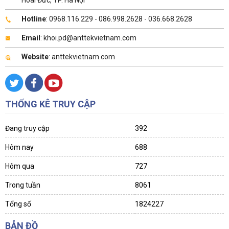
Hoài Đức, TP. Hà Nội
Hotline
: 0968.116.229 - 086.998.2628 - 036.668.2628
Email
: khoi.pd@anttekvietnam.com
Website
: anttekvietnam.com
THỐNG KÊ TRUY CẬP
Đang truy cập
392
Hôm nay
688
Hôm qua
727
Trong tuần
8061
Tổng số
1824227
BẢN ĐỒ