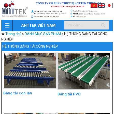
ANTTEK VIỆT NAM
Trang chủ
»
DANH MỤC SẢN PHẨM
»
HỆ THỐNG BĂNG TẢI CÔNG
NGHIỆP
HỆ THỐNG BĂNG TẢI CÔNG NGHIỆP
Băng tải con lăn
Băng tải PVC