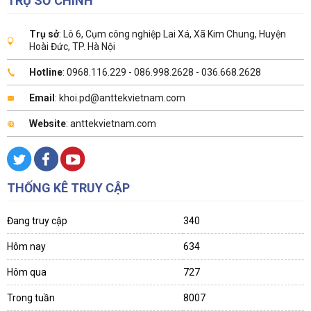
TRỤ SỞ CHÍNH
Trụ sở
: Lô 6, Cụm công nghiệp Lai Xá, Xã Kim Chung, Huyện
Hoài Đức, TP. Hà Nội
Hotline
: 0968.116.229 - 086.998.2628 - 036.668.2628
Email
: khoi.pd@anttekvietnam.com
Website
: anttekvietnam.com
THỐNG KÊ TRUY CẬP
Đang truy cập
340
Hôm nay
634
Hôm qua
727
Trong tuần
8007