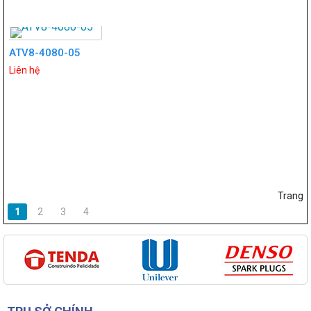
ATV8-4080-05
Liên hệ
Trang
1
2
3
4