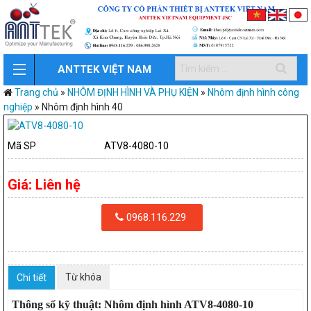
ANTTEK VIỆT NAM
Trang chủ
»
NHÔM ĐỊNH HÌNH VÀ PHỤ KIỆN
»
Nhôm định hình công
nghiệp
»
Nhôm định hình 40
Mã SP
ATV8-4080-10
Giá:
Liên hệ
0968.116.229
Từ khóa
Chi tiết
Thông số kỹ thuật: Nhôm định hình ATV8-4080-10