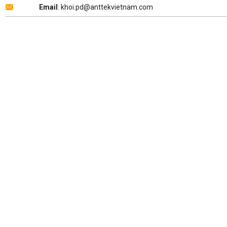
Email
: khoi.pd@anttekvietnam.com
Copyright 2026 ©
ANTTEK VIỆT NAM
.