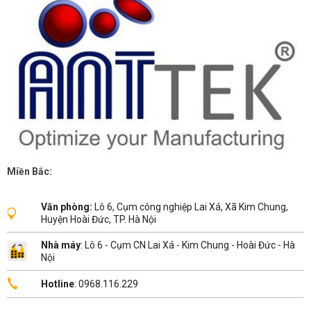
Miền Bắc:
Văn phòng:
Lô 6, Cụm công nghiệp Lai Xá, Xã Kim Chung,
Huyện Hoài Đức, TP. Hà Nội
Nhà máy
: Lô 6 - Cụm CN Lai Xá - Kim Chung - Hoài Đức - Hà
Nội
Hotline
: 0968.116.229