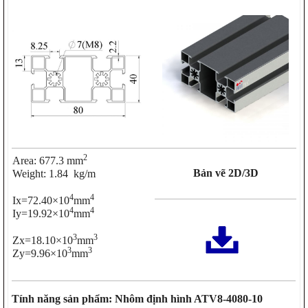
2
Area: 677.3 mm
Bản vẽ 2D/3D
Weight: 1.84 kg/m
4
4
Ix=72.40×10
mm
4
4
Iy=19.92×10
mm
3
3
Zx=18.10×10
mm
3
3
Zy=9.96×10
mm
Tính năng sản phẩm: Nhôm định hình ATV8-4080-10