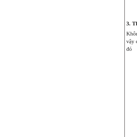
3. T
Khôn
vậy 
đó