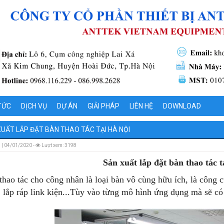
TỨC
DỊCH VỤ
DỰ ÁN
GIẢI PHÁP
LIÊN HỆ
DOWNLOAD
À PHỤ KIỆN
M THANH ĐỊNH HÌNH CÔNG NGHIỆP
XUẤT LẮP ĐẶT BÀN THAO TÁC TẠI HÀ NỘI
 MÁY TIÊU CHUẨN
KIỆN LẮP GHÉP NHÔM ĐỊNH HÌNH
 | 04/01/2020 -
Lượt xem: 3198
Sản xuất lắp đặt bàn thao tác t
O ĐỒ GÁ
 DỤNG NHÔM ĐỊNH HÌNH
GÁ NHÚNG BẢN MẠCH
thao tác cho công nhân là loại bàn vô cùng hữu ích, là công 
ẠO KHUÔN VÀ CÁC SẢN PHẨM ĐỘT DẬP
Á IN
, lắp ráp link kiện...Tùy vào từng mô hình ứng dụng mà sẽ có 
 AGV
GÁ HÀN
HỐNG ĐIỀU KHIỂN