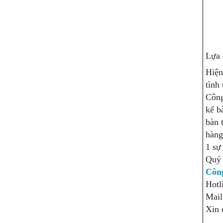
Lựa 
Hiện
tình
Công
kế b
bàn 
hàng
1 sự
Quý 
Công
Hotl
Mail
Xin 