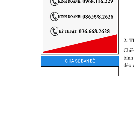
2. T
Chiề
bình
CHIA SẺ BẠN BÈ
dẻo 