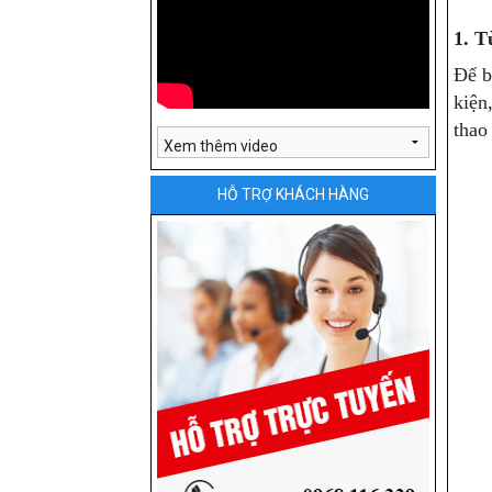
1. T
Để b
kiện
thao
HỖ TRỢ KHÁCH HÀNG