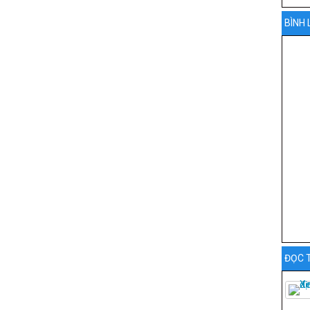
BÌNH 
ĐỌC 