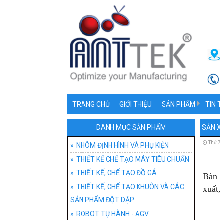
TRANG CHỦ
GIỚI THIỆU
SẢN PHẨM
TIN 
NHÔM ĐỊNH HÌNH V
NHÔ
DANH MỤC SẢN PHẨM
SẢN 
THIẾT KẾ CHẾ TẠO
PHỤ 
Thứ 7
NHÔM ĐỊNH HÌNH VÀ PHỤ KIỆN
THIẾT KẾ CHẾ TẠO MÁY TIÊU CHUẨN
THIẾT KẾ, CHẾ TẠ
ỨNG
ĐỒ 
THIẾT KẾ, CHẾ TẠO ĐỒ GÁ
Bàn 
THIẾT KẾ, CHẾ T
ĐỒ G
THIẾT KẾ, CHẾ TẠO KHUÔN VÀ CÁC
xuất
SẢN PHẨM ĐỘT DẬP
ROBOT TỰ HÀNH -
ĐỒ 
HỆ T
ROBOT TỰ HÀNH - AGV