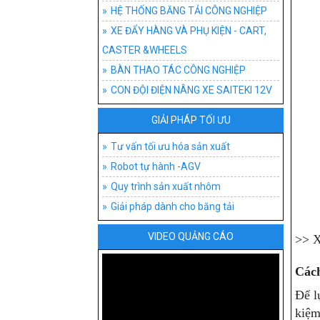
HỆ THỐNG BĂNG T
ĐỒ G
AGV
BĂNG
HỆ THỐNG BĂNG TẢI CÔNG NGHIỆP
XE ĐẨY HÀNG VÀ PHỤ KIỆN - CART,
XE ĐẨY HÀNG VÀ P
ĐỒ 
XE 
BĂNG
XE 
CASTER &WHEELS
BÀN THAO TÁC CÔ
XE 
BĂNG
BÁNH
BÀN
BÀN THAO TÁC CÔNG NGHIỆP
CON ĐỘI ĐIỆN NÂNG XE SAITEKI 12V
CON ĐỘI ĐIỆN NÂN
AGV-
BĂNG
XE T
BÀN
GIẢI PHÁP TỐI ƯU
TƯ VẤN TỐI ƯU H
BĂNG
XE Đ
BÀN 
PHÂN
Tư vấn tối ưu hóa sản xuất
BĂNG
XE Đ
BÀN
LOẠI
Robot tự hành -AGV
BĂN
XE 
BÀN
Quy trình sản xuất nhôm
Giải pháp dành cho băng tải
PHỤ 
BÀN
VIDEO QUẢNG CÁO
>> X
Cách
Để l
kiệm