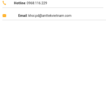
Hotline
: 0968.116.229
Email
: khoi.pd@anttekvietnam.com
Copyright 2026 ©
ANTTEK VIỆT NAM
.