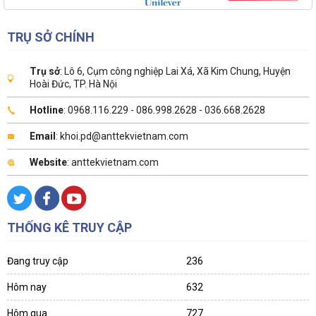
TRỤ SỞ CHÍNH
Trụ sở
: Lô 6, Cụm công nghiệp Lai Xá, Xã Kim Chung, Huyện
Hoài Đức, TP. Hà Nội
Hotline
: 0968.116.229 - 086.998.2628 - 036.668.2628
Email
: khoi.pd@anttekvietnam.com
Website
: anttekvietnam.com
THỐNG KÊ TRUY CẬP
Đang truy cập
236
Hôm nay
632
Hôm qua
727