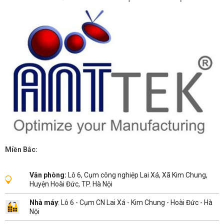
Miền Bắc:
Văn phòng:
Lô 6, Cụm công nghiệp Lai Xá, Xã Kim Chung,
Huyện Hoài Đức, TP. Hà Nội
Nhà máy
: Lô 6 - Cụm CN Lai Xá - Kim Chung - Hoài Đức - Hà
Nội