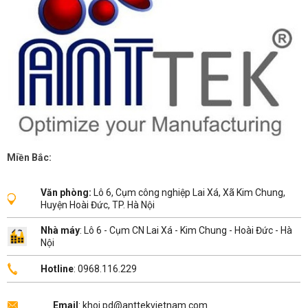
Miền Bắc:
Văn phòng:
Lô 6, Cụm công nghiệp Lai Xá, Xã Kim Chung,
Huyện Hoài Đức, TP. Hà Nội
Nhà máy
: Lô 6 - Cụm CN Lai Xá - Kim Chung - Hoài Đức - Hà
Nội
Hotline
: 0968.116.229
Email
: khoi.pd@anttekvietnam.com