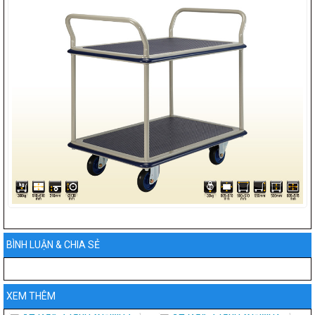
BÌNH LUẬN & CHIA SẺ
XEM THÊM