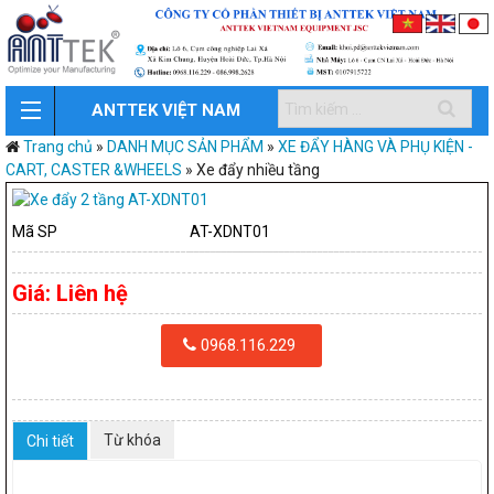
ANTTEK VIỆT NAM
Trang chủ
»
DANH MỤC SẢN PHẨM
»
XE ĐẨY HÀNG VÀ PHỤ KIỆN -
CART, CASTER &WHEELS
»
Xe đẩy nhiều tầng
Mã SP
AT-XDNT01
Giá:
Liên hệ
0968.116.229
Từ khóa
Chi tiết