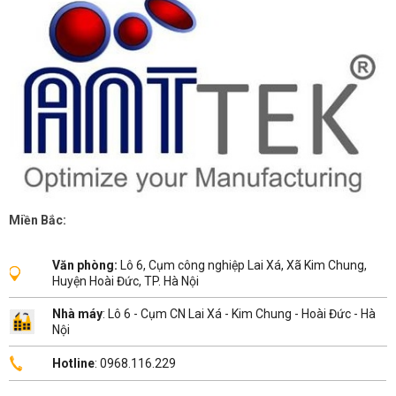
Miền Bắc:
Văn phòng:
Lô 6, Cụm công nghiệp Lai Xá, Xã Kim Chung,
Huyện Hoài Đức, TP. Hà Nội
Nhà máy
: Lô 6 - Cụm CN Lai Xá - Kim Chung - Hoài Đức - Hà
Nội
Hotline
: 0968.116.229