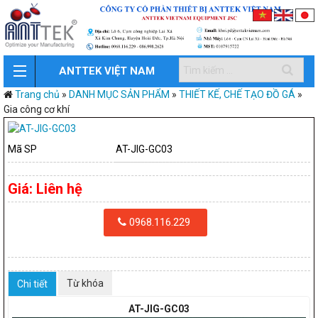
ANTTEK VIỆT NAM
Trang chủ
»
DANH MỤC SẢN PHẨM
»
THIẾT KẾ, CHẾ TẠO ĐỒ GÁ
»
Gia công cơ khí
Mã SP
AT-JIG-GC03
Giá:
Liên hệ
0968.116.229
Từ khóa
Chi tiết
AT-JIG-GC03