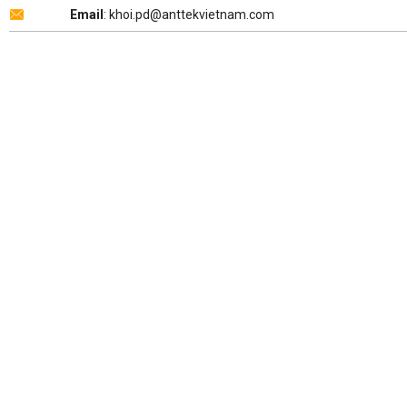
Email
: khoi.pd@anttekvietnam.com
Copyright 2026 ©
ANTTEK VIỆT NAM
.