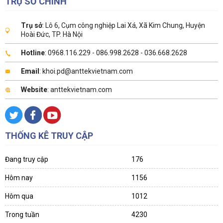
TRỤ SỞ CHÍNH
Trụ sở
: Lô 6, Cụm công nghiệp Lai Xá, Xã Kim Chung, Huyện
Hoài Đức, TP. Hà Nội
Hotline
: 0968.116.229 - 086.998.2628 - 036.668.2628
Email
: khoi.pd@anttekvietnam.com
Website
: anttekvietnam.com
THỐNG KÊ TRUY CẬP
Đang truy cập
176
Hôm nay
1156
Hôm qua
1012
Trong tuần
4230