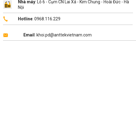
Nhà máy
: Lô 6 - Cụm CN Lai Xá - Kim Chung - Hoài Đức - Hà
Nội
Hotline
: 0968.116.229
Email
: khoi.pd@anttekvietnam.com
Copyright 2026 ©
ANTTEK VIỆT NAM
.