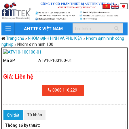
ANTTEK VIỆT NAM
Trang chủ
»
NHÔM ĐỊNH HÌNH VÀ PHỤ KIỆN
»
Nhôm định hình công
nghiệp
»
Nhôm định hình 100
Mã SP
ATV10-100100-01
Giá:
Liên hệ
0968.116.229
Từ khóa
Chi tiết
Thông số kỹ thuật: