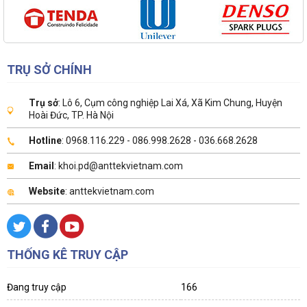
TRỤ SỞ CHÍNH
Trụ sở
: Lô 6, Cụm công nghiệp Lai Xá, Xã Kim Chung, Huyện
Hoài Đức, TP. Hà Nội
Hotline
: 0968.116.229 - 086.998.2628 - 036.668.2628
Email
: khoi.pd@anttekvietnam.com
Website
: anttekvietnam.com
THỐNG KÊ TRUY CẬP
Đang truy cập
166