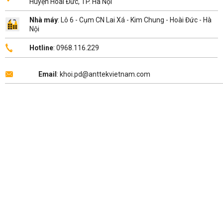
Huyện Hoài Đức, TP. Hà Nội
Nhà máy
: Lô 6 - Cụm CN Lai Xá - Kim Chung - Hoài Đức - Hà
Nội
Hotline
: 0968.116.229
Email
: khoi.pd@anttekvietnam.com
Copyright 2026 ©
ANTTEK VIỆT NAM
.