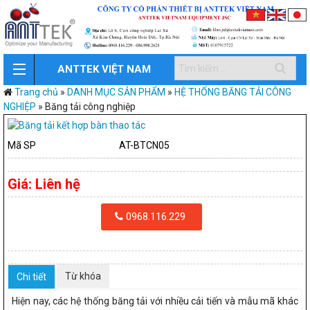
ANTTEK VIỆT NAM
Trang chủ
»
DANH MỤC SẢN PHẨM
»
HỆ THỐNG BĂNG TẢI CÔNG
NGHIỆP
»
Băng tải công nghiệp
Mã SP
AT-BTCN05
Giá:
Liên hệ
0968.116.229
Từ khóa
Chi tiết
Hiện nay, các hệ thống băng tải với nhiều cải tiến và mẫu mã khác