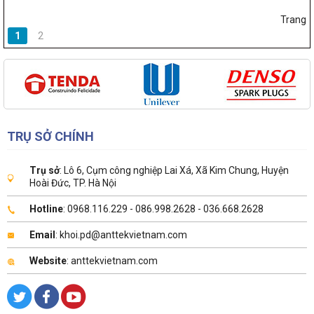
Trang
1
2
TRỤ SỞ CHÍNH
Trụ sở
: Lô 6, Cụm công nghiệp Lai Xá, Xã Kim Chung, Huyện
Hoài Đức, TP. Hà Nội
Hotline
: 0968.116.229 - 086.998.2628 - 036.668.2628
Email
: khoi.pd@anttekvietnam.com
Website
: anttekvietnam.com