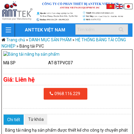
ANTTEK VIỆT NAM
Trang chủ
»
DANH MỤC SẢN PHẨM
»
HỆ THỐNG BĂNG TẢI CÔNG
NGHIỆP
»
Băng tải PVC
Mã SP
AT-BTPVC07
Giá:
Liên hệ
0968.116.229
Từ khóa
Chi tiết
Băng tải nâng hạ sản phẩm được thiết kế cho công ty chuyển phát