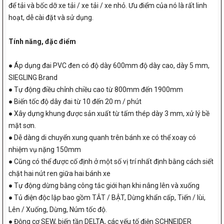
để tải và bốc dỡ xe tải / xe tải / xe nhỏ. Ưu điểm của nó là rất linh
hoạt, dễ cài đặt và sử dụng.
Tính năng, đặc điểm
● Áp dụng đai PVC đen có độ dày 600mm độ dày cao, dày 5 mm,
SIEGLING Brand
● Tự động điều chỉnh chiều cao từ 800mm đến 1900mm
● Biến tốc độ dây đai từ 10 đến 20 m / phút
● Xây dựng khung được sản xuất từ ​​tấm thép dày 3 mm, xử lý bề
mặt sơn.
● Dễ dàng di chuyển xung quanh trên bánh xe có thể xoay có
nhiệm vụ nặng 150mm
● Cũng có thể được cố định ở một số vị trí nhất định bằng cách siết
chặt hai nút ren giữa hai bánh xe
● Tự động dừng bằng công tắc giới hạn khi nâng lên và xuống
● Tủ điện độc lập bao gồm TẮT / BẬT, Dừng khẩn cấp, Tiến / lùi,
Lên / Xuống, Dừng, Núm tốc độ.
● Động cơ SEW, biến tần DELTA, các yếu tố điện SCHNEIDER