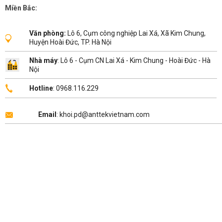
Miền Bắc:
Văn phòng:
Lô 6, Cụm công nghiệp Lai Xá, Xã Kim Chung,
Huyện Hoài Đức, TP. Hà Nội
Nhà máy
: Lô 6 - Cụm CN Lai Xá - Kim Chung - Hoài Đức - Hà
Nội
Hotline
: 0968.116.229
Email
: khoi.pd@anttekvietnam.com
Copyright 2026 ©
ANTTEK VIỆT NAM
.