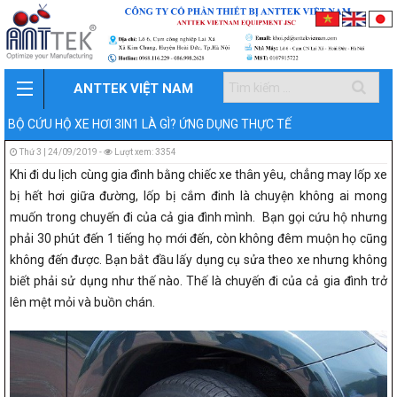
ANTTEK VIỆT NAM
BỘ CỨU HỘ XE HƠI 3IN1 LÀ GÌ? ỨNG DỤNG THỰC TẾ
Thứ 3 | 24/09/2019 -
Lượt xem: 3354
Khi đi du lịch cùng gia đình bằng chiếc xe thân yêu, chẳng may lốp xe
bị hết hơi giữa đường, lốp bị cắm đinh là chuyện không ai mong
muốn trong chuyến đi của cả gia đình mình. Bạn gọi cứu hộ nhưng
phải 30 phút đến 1 tiếng họ mới đến, còn không đêm muộn họ cũng
không đến được. Bạn bắt đầu lấy dụng cụ sửa theo xe nhưng không
biết phải sử dụng như thế nào. Thế là chuyến đi của cả gia đình trở
lên mệt mỏi và buồn chán.