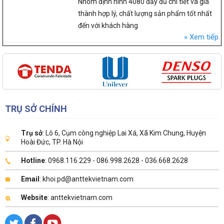
Nhôm định hình 4080 đầy đủ chi tiết và giá
thành hợp lý, chất lượng sản phẩm tốt nhất
đến với khách hàng
Xem tiếp
TRỤ SỞ CHÍNH
Trụ sở
: Lô 6, Cụm công nghiệp Lai Xá, Xã Kim Chung, Huyện
Hoài Đức, TP. Hà Nội
Hotline
: 0968.116.229 - 086.998.2628 - 036.668.2628
Email
: khoi.pd@anttekvietnam.com
Website
: anttekvietnam.com