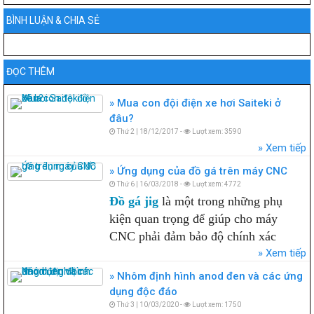
BÌNH LUẬN & CHIA SẺ
ĐỌC THÊM
Mua con đội điện xe hơi Saiteki ở
đâu?
Thứ 2 | 18/12/2017 -
Lượt xem: 3590
Xem tiếp
Ứng dụng của đồ gá trên máy CNC
Thứ 6 | 16/03/2018 -
Lượt xem: 4772
Đồ gá jig
là một trong những phụ
kiện quan trọng để giúp cho máy
CNC phải đảm bảo độ chính xác
Xem tiếp
Nhôm định hình anod đen và các ứng
dụng độc đáo
Thứ 3 | 10/03/2020 -
Lượt xem: 1750