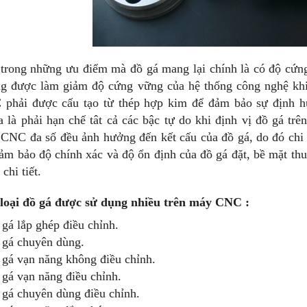
trong những ưu điểm mà đồ gá mang lại chính là có độ cứn
g được làm giảm độ cứng vững của hệ thống công nghệ khi
phải được cấu tạo từ thép hợp kim để đảm bảo sự định hướ
a là phải hạn chế tât cả các bậc tự do khi định vị đồ gá tr
CNC đa số đều ảnh hưởng đến kết cấu của đồ gá, do đó chi 
đảm bảo độ chính xác và độ ổn định của đồ gá đặt, bề mặt thu
chi tiết.
loại đồ gá được sử dụng nhiều trên máy CNC :
 gá lắp ghép điều chỉnh.
 gá chuyên dùng.
 gá vạn năng không điều chỉnh.
 gá vạn năng điều chỉnh.
 gá chuyên dùng điều chỉnh.