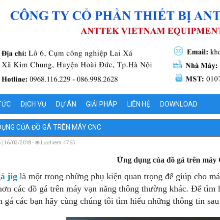
TỨC
DỊCH VỤ
DỰ ÁN
GIẢI PHÁP
LIÊN HỆ
DOWNLOAD
À PHỤ KIỆN
M THANH ĐỊNH HÌNH CÔNG NGHIỆP
DỤNG CỦA ĐỒ GÁ TRÊN MÁY CNC
 MÁY TIÊU CHUẨN
KIỆN LẮP GHÉP NHÔM ĐỊNH HÌNH
 | 16/03/2018 -
Lượt xem: 4765
Ứng dụng của đồ gá trên má
O ĐỒ GÁ
 DỤNG NHÔM ĐỊNH HÌNH
GÁ NHÚNG BẢN MẠCH
á jig
là một trong những phụ kiện quan trọng để giúp cho m
ẠO KHUÔN VÀ CÁC SẢN PHẨM ĐỘT DẬP
Á IN
hơn các đồ gá trên máy vạn năng thông thường khác. Để tìm
 gá các bạn hãy cùng chúng tôi tìm hiểu những thông tin sau
 AGV
GÁ HÀN
HỐNG ĐIỀU KHIỂN