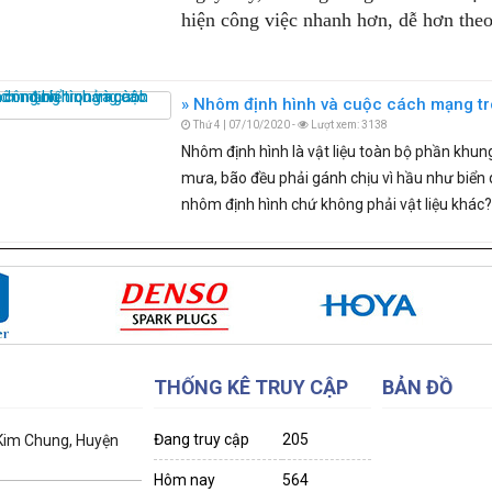
hiện công việc nhanh hơn, dễ hơn the
Nhôm định hình và cuộc cách mạng tr
Thứ 4 | 07/10/2020 -
Lượt xem: 3138
Nhôm định hình là vật liệu toàn bộ phần khun
mưa, bão đều phải gánh chịu vì hầu như biển 
nhôm định hình chứ không phải vật liệu khác?
THỐNG KÊ TRUY CẬP
BẢN ĐỒ
Đang truy cập
205
 Kim Chung, Huyện
Hôm nay
564