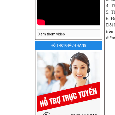
4. T
5. T
6. Đ
Đòi 
trên
điểm
HỖ TRỢ KHÁCH HÀNG