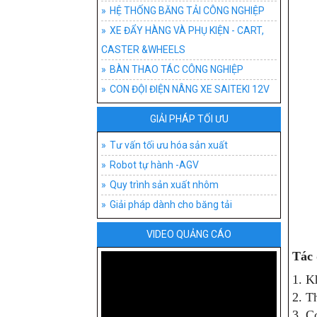
HỆ THỐNG BĂNG T
ĐỒ G
AGV
BĂNG
HỆ THỐNG BĂNG TẢI CÔNG NGHIỆP
XE ĐẨY HÀNG VÀ PHỤ KIỆN - CART,
XE ĐẨY HÀNG VÀ P
ĐỒ 
XE 
BĂNG
XE 
CASTER &WHEELS
BÀN THAO TÁC CÔ
XE 
BĂNG
BÁNH
BÀN
BÀN THAO TÁC CÔNG NGHIỆP
CON ĐỘI ĐIỆN NÂNG XE SAITEKI 12V
CON ĐỘI ĐIỆN NÂN
AGV-
BĂNG
XE T
BÀN
GIẢI PHÁP TỐI ƯU
TƯ VẤN TỐI ƯU H
BĂNG
XE Đ
BÀN 
PHÂN
Tư vấn tối ưu hóa sản xuất
BĂNG
XE Đ
BÀN
LOẠI
Robot tự hành -AGV
BĂN
XE 
BÀN
Quy trình sản xuất nhôm
Giải pháp dành cho băng tải
PHỤ 
BÀN
VIDEO QUẢNG CÁO
Tác 
1. K
2. T
3. C