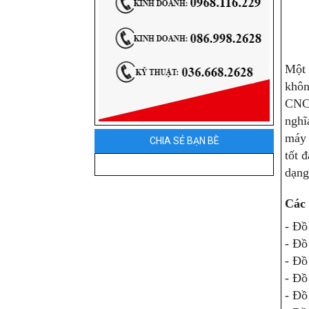
Một 
khôn
CNC 
nghĩ
máy 
CHIA SẺ BẠN BÈ
tốt 
dạng 
Các 
- Đồ
- Đồ
- Đồ
- Đồ
- Đồ