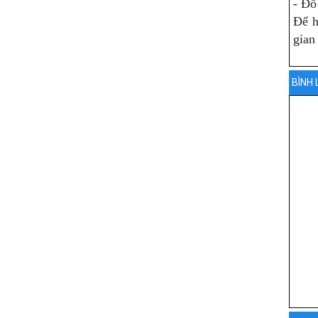
- Đồ
Để h
gian
BÌNH 