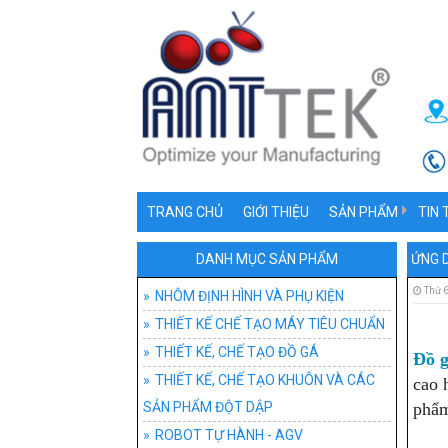
TRANG CHỦ
GIỚI THIỆU
SẢN PHẨM
TIN 
NHÔM ĐỊNH HÌNH V
NHÔ
DANH MỤC SẢN PHẨM
ỨNG 
THIẾT KẾ CHẾ TẠO
PHỤ 
Thứ 6
NHÔM ĐỊNH HÌNH VÀ PHỤ KIỆN
THIẾT KẾ CHẾ TẠO MÁY TIÊU CHUẨN
THIẾT KẾ, CHẾ TẠ
ỨNG
ĐỒ 
THIẾT KẾ, CHẾ TẠO ĐỒ GÁ
Đồ g
THIẾT KẾ, CHẾ T
ĐỒ G
THIẾT KẾ, CHẾ TẠO KHUÔN VÀ CÁC
cao 
SẢN PHẨM ĐỘT DẬP
phẩm
ROBOT TỰ HÀNH -
ĐỒ 
HỆ T
ROBOT TỰ HÀNH - AGV