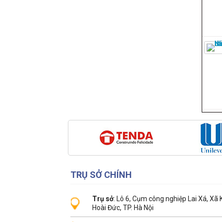
TRỤ SỞ CHÍNH
Trụ sở
: Lô 6, Cụm công nghiệp Lai Xá, Xã
Hoài Đức, TP. Hà Nội