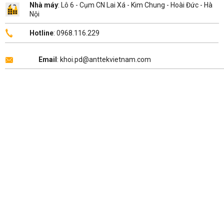
Nhà máy
: Lô 6 - Cụm CN Lai Xá - Kim Chung - Hoài Đức - Hà
Nội
Hotline
: 0968.116.229
Email
: khoi.pd@anttekvietnam.com
Copyright 2026 ©
ANTTEK VIỆT NAM
.