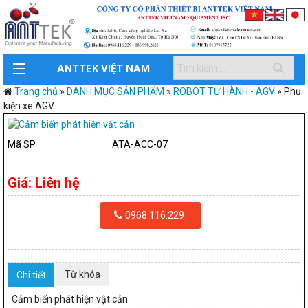
ANTTEK VIỆT NAM
Trang chủ
»
DANH MỤC SẢN PHẨM
»
ROBOT TỰ HÀNH - AGV
»
Phụ
kiện xe AGV
Mã SP
ATA-ACC-07
Giá:
Liên hệ
0968.116.229
Từ khóa
Chi tiết
Cảm biến phát hiện vật cản