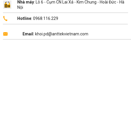
Nhà máy
: Lô 6 - Cụm CN Lai Xá - Kim Chung - Hoài Đức - Hà
Nội
Hotline
: 0968.116.229
Email
: khoi.pd@anttekvietnam.com
Copyright 2026 ©
ANTTEK VIỆT NAM
.