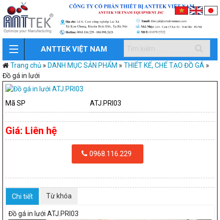
ANTTEK VIỆT NAM
Trang chủ
»
DANH MỤC SẢN PHẨM
»
THIẾT KẾ, CHẾ TẠO ĐỒ GÁ
»
Đồ gá in lưới
Mã SP
ATJ.PRI03
Giá:
Liên hệ
0968.116.229
Từ khóa
Chi tiết
Đồ gá in lưới ATJ.PRI03