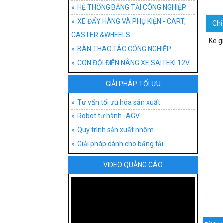
HỆ THỐNG BĂNG T
ĐỒ G
AGV
BĂNG
HỆ THỐNG BĂNG TẢI CÔNG NGHIỆP
XE ĐẨY HÀNG VÀ PHỤ KIỆN - CART,
Chi 
XE ĐẨY HÀNG VÀ P
ĐỒ 
XE 
BĂNG
XE 
CASTER &WHEELS
Ke g
BÀN THAO TÁC CÔ
XE 
BĂNG
BÁNH
BÀN
BÀN THAO TÁC CÔNG NGHIỆP
CON ĐỘI ĐIỆN NÂNG XE SAITEKI 12V
CON ĐỘI ĐIỆN NÂN
AGV-
BĂNG
XE T
BÀN
GIẢI PHÁP TỐI ƯU
TƯ VẤN TỐI ƯU H
BĂNG
XE Đ
BÀN 
PHÂN
Tư vấn tối ưu hóa sản xuất
BĂNG
XE Đ
BÀN
LOẠI
Robot tự hành -AGV
BĂN
XE 
BÀN
Quy trình sản xuất nhôm
Giải pháp dành cho băng tải
PHỤ 
BÀN
VIDEO QUẢNG CÁO