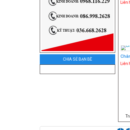
Liên 
Chân
CHIA SẺ BẠN BÈ
Liên 
Tr