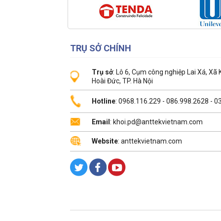
TRỤ SỞ CHÍNH
Trụ sở
: Lô 6, Cụm công nghiệp Lai Xá, Xã
Hoài Đức, TP. Hà Nội
Hotline
: 0968.116.229 - 086.998.2628 - 
Email
: khoi.pd@anttekvietnam.com
Website
: anttekvietnam.com