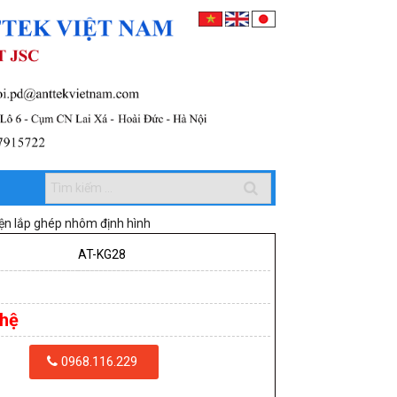
ện lắp ghép nhôm định hình
AT-KG28
 hệ
0968.116.229