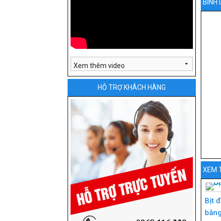
BÌNH 
HỖ TRỢ KHÁCH HÀNG
XEM 
Bịt 
bằn