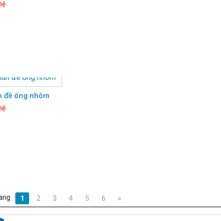
hệ
 đề ống nhôm
hệ
ang
1
2
3
4
5
6
»