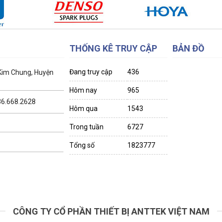
THỐNG KÊ TRUY CẬP
BẢN ĐỒ
Đang truy cập
436
 Kim Chung, Huyện
Hôm nay
965
036.668.2628
Hôm qua
1543
Trong tuần
6727
Tổng số
1823777
CÔNG TY CỔ PHẦN THIẾT BỊ ANTTEK VIỆT NAM