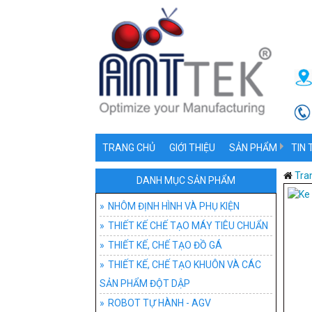
TRANG CHỦ
GIỚI THIỆU
SẢN PHẨM
TIN 
NHÔM ĐỊNH HÌNH V
NHÔ
Tra
DANH MỤC SẢN PHẨM
THIẾT KẾ CHẾ TẠO
PHỤ 
NHÔM ĐỊNH HÌNH VÀ PHỤ KIỆN
THIẾT KẾ CHẾ TẠO MÁY TIÊU CHUẨN
THIẾT KẾ, CHẾ TẠ
ỨNG
ĐỒ 
THIẾT KẾ, CHẾ TẠO ĐỒ GÁ
THIẾT KẾ, CHẾ T
ĐỒ G
THIẾT KẾ, CHẾ TẠO KHUÔN VÀ CÁC
SẢN PHẨM ĐỘT DẬP
ROBOT TỰ HÀNH -
ĐỒ 
HỆ T
ROBOT TỰ HÀNH - AGV