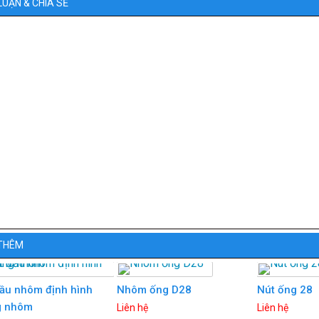
LUẬN & CHIA SẺ
THÊM
đầu nhôm định hình
Nhôm ống D28
Nút ống 28
g nhôm
Liên hệ
Liên hệ