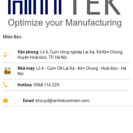
Miền Bắc:
Văn phòng:
Lô 6, Cụm công nghiệp Lai Xá, Xã Kim Chung,
Huyện Hoài Đức, TP. Hà Nội
Nhà máy
: Lô 6 - Cụm CN Lai Xá - Kim Chung - Hoài Đức - Hà
Nội
Hotline
: 0968.116.229
Email
: khoi.pd@anttekvietnam.com
Copyright 2026 ©
ANTTEK VIỆT NAM
.