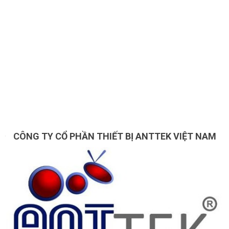
CÔNG TY CỔ PHẦN THIẾT BỊ ANTTEK VIỆT NAM