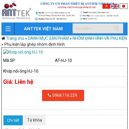
ANTTEK VIỆT NAM
Trang chủ
»
DANH MỤC SẢN PHẨM
»
NHÔM ĐỊNH HÌNH VÀ PHỤ KIỆN
»
Phụ kiện lắp ghép nhôm định hình
Mã SP
AT-HJ-10
Khớp nối ống HJ-10
Giá:
Liên hệ
0968.116.229
Từ khóa
Chi tiết