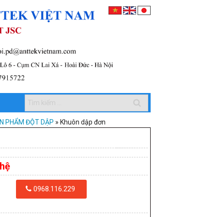
ẢN PHẨM ĐỘT DẬP
»
Khuôn dập đơn
 hệ
0968.116.229