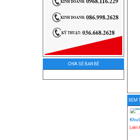
CHIA SẺ BẠN BÈ
XEM 
Khuô
Liên 