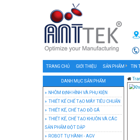
TRANG CHỦ
GIỚI THIỆU
SẢN PHẨM
TIN 
NHÔM ĐỊNH HÌNH V
NHÔ
Tra
DANH MỤC SẢN PHẨM
THIẾT KẾ CHẾ TẠO
PHỤ 
NHÔM ĐỊNH HÌNH VÀ PHỤ KIỆN
THIẾT KẾ CHẾ TẠO MÁY TIÊU CHUẨN
THIẾT KẾ, CHẾ TẠ
ỨNG
ĐỒ 
THIẾT KẾ, CHẾ TẠO ĐỒ GÁ
THIẾT KẾ, CHẾ T
ĐỒ G
THIẾT KẾ, CHẾ TẠO KHUÔN VÀ CÁC
SẢN PHẨM ĐỘT DẬP
ROBOT TỰ HÀNH -
ĐỒ 
HỆ T
ROBOT TỰ HÀNH - AGV