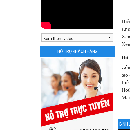
Hiệ
sư 
Xem
Xem
HỖ TRỢ KHÁCH HÀNG
Đơn
Côn
tạo 
Liê
Hot
Mai
BÌNH 