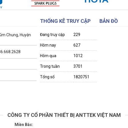
THỐNG KÊ TRUY CẬP
BẢN ĐỒ
Đang truy cập
229
 Kim Chung, Huyện
Hôm nay
627
036.668.2628
Hôm qua
1012
Trong tuần
3701
Tổng số
1820751
CÔNG TY CỔ PHẦN THIẾT BỊ ANTTEK VIỆT NAM
Miền Bắc: