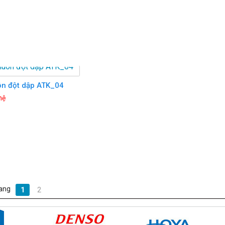
n đột dập ATK_04
hệ
ang
1
2