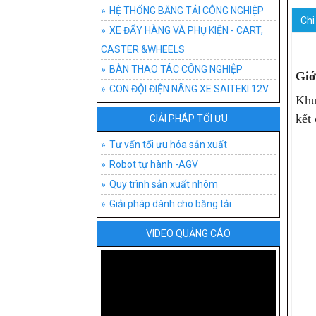
HỆ THỐNG BĂNG T
ĐỒ G
AGV
BĂNG
HỆ THỐNG BĂNG TẢI CÔNG NGHIỆP
Chi 
XE ĐẨY HÀNG VÀ PHỤ KIỆN - CART,
XE ĐẨY HÀNG VÀ P
ĐỒ 
XE 
BĂNG
XE 
CASTER &WHEELS
BÀN THAO TÁC CÔ
XE 
BĂNG
BÁNH
BÀN
BÀN THAO TÁC CÔNG NGHIỆP
Giớ
CON ĐỘI ĐIỆN NÂNG XE SAITEKI 12V
CON ĐỘI ĐIỆN NÂN
AGV-
BĂNG
XE T
BÀN
Khu
kết
GIẢI PHÁP TỐI ƯU
TƯ VẤN TỐI ƯU H
BĂNG
XE Đ
BÀN 
PHÂN
Tư vấn tối ưu hóa sản xuất
BĂNG
XE Đ
BÀN
LOẠI
Robot tự hành -AGV
BĂN
XE 
BÀN
Quy trình sản xuất nhôm
Giải pháp dành cho băng tải
PHỤ 
BÀN
VIDEO QUẢNG CÁO