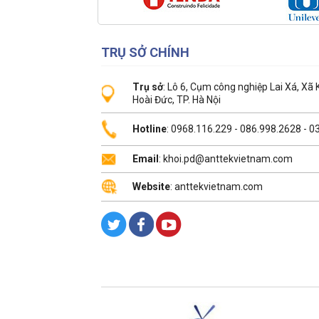
TRỤ SỞ CHÍNH
Trụ sở
: Lô 6, Cụm công nghiệp Lai Xá, Xã
Hoài Đức, TP. Hà Nội
Hotline
: 0968.116.229 - 086.998.2628 - 
Email
: khoi.pd@anttekvietnam.com
Website
: anttekvietnam.com