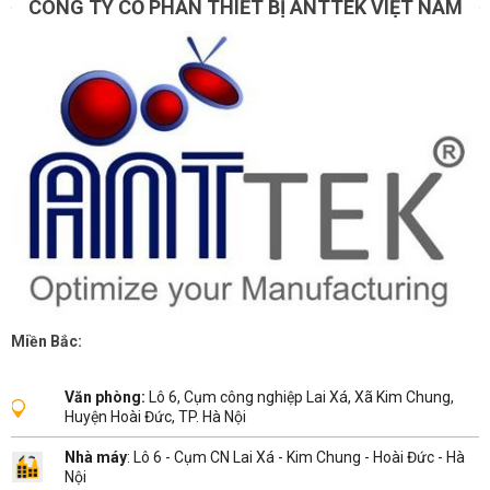
CÔNG TY CỔ PHẦN THIẾT BỊ ANTTEK VIỆT NAM
Miền Bắc:
Văn phòng:
Lô 6, Cụm công nghiệp Lai Xá, Xã Kim Chung,
Huyện Hoài Đức, TP. Hà Nội
Nhà máy
: Lô 6 - Cụm CN Lai Xá - Kim Chung - Hoài Đức - Hà
Nội