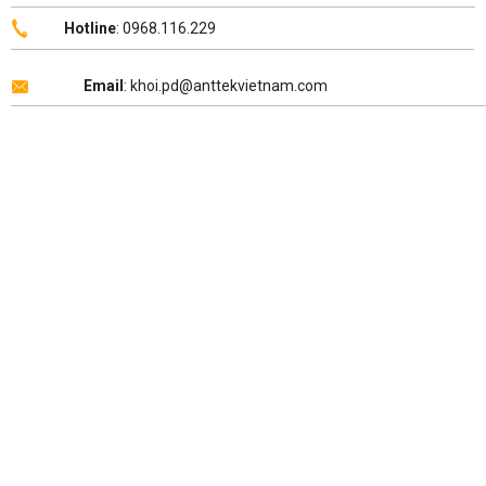
Hotline
: 0968.116.229
Email
: khoi.pd@anttekvietnam.com
Copyright 2026 ©
ANTTEK VIỆT NAM
.