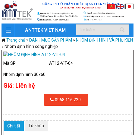
ANTTEK VIỆT NAM
Trang chủ
»
DANH MỤC SẢN PHẨM
»
NHÔM ĐỊNH HÌNH VÀ PHỤ KIỆN
»
Nhôm định hình công nghiệp
Mã SP
AT12-VIT-04
Nhôm định hình 30x60
Giá:
Liên hệ
0968.116.229
Từ khóa
Chi tiết