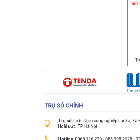
Liên 
Tr
TRỤ SỞ CHÍNH
Trụ sở
: Lô 6, Cụm công nghiệp Lai Xá, Xã
Hoài Đức, TP. Hà Nội
Hotline
: 0968.116.229 - 086.998.2628 - 