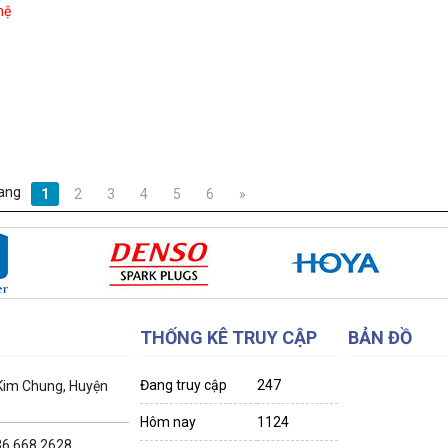
hệ
ang
1
2
3
4
5
6
»
THỐNG KÊ TRUY CẬP
BẢN ĐỒ
Đang truy cập
247
 Kim Chung, Huyện
Hôm nay
1124
036.668.2628