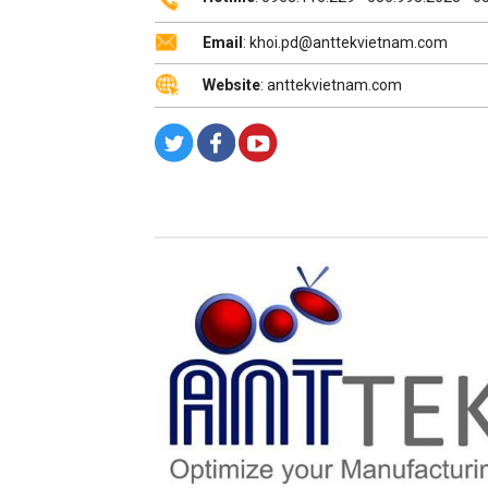
Email
: khoi.pd@anttekvietnam.com
Website
: anttekvietnam.com