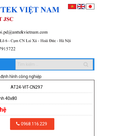
định hình công nghiệp
AT24-VIT-CN297
nh 40x80
 hệ
0968.116.229