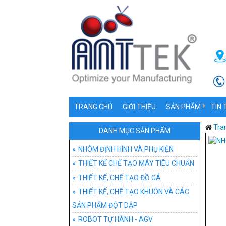
TRANG CHỦ
GIỚI THIỆU
SẢN PHẨM
TIN 
NHÔM ĐỊNH HÌNH V
NHÔ
Tra
DANH MỤC SẢN PHẨM
THIẾT KẾ CHẾ TẠO
PHỤ 
NHÔM ĐỊNH HÌNH VÀ PHỤ KIỆN
THIẾT KẾ CHẾ TẠO MÁY TIÊU CHUẨN
THIẾT KẾ, CHẾ TẠ
ỨNG
ĐỒ 
THIẾT KẾ, CHẾ TẠO ĐỒ GÁ
THIẾT KẾ, CHẾ T
ĐỒ G
THIẾT KẾ, CHẾ TẠO KHUÔN VÀ CÁC
SẢN PHẨM ĐỘT DẬP
ROBOT TỰ HÀNH -
ĐỒ 
HỆ T
ROBOT TỰ HÀNH - AGV