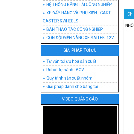
HỆ THỐNG BĂNG T
ĐỒ G
AGV
BĂNG
HỆ THỐNG BĂNG TẢI CÔNG NGHIỆP
XE ĐẨY HÀNG VÀ PHỤ KIỆN - CART,
Chi 
XE ĐẨY HÀNG VÀ P
ĐỒ 
XE 
BĂNG
XE 
CASTER &WHEELS
NHÔ
BÀN THAO TÁC CÔ
XE 
BĂNG
BÁNH
BÀN
BÀN THAO TÁC CÔNG NGHIỆP
CON ĐỘI ĐIỆN NÂNG XE SAITEKI 12V
CON ĐỘI ĐIỆN NÂN
AGV-
BĂNG
XE T
BÀN
GIẢI PHÁP TỐI ƯU
TƯ VẤN TỐI ƯU H
BĂNG
XE Đ
BÀN 
PHÂN
Tư vấn tối ưu hóa sản xuất
BĂNG
XE Đ
BÀN
LOẠI
Robot tự hành -AGV
BĂN
XE 
BÀN
Quy trình sản xuất nhôm
Giải pháp dành cho băng tải
PHỤ 
BÀN
VIDEO QUẢNG CÁO