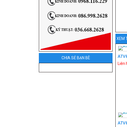
XEM 
ATV
CHIA SẺ BẠN BÈ
Liên 
ATV