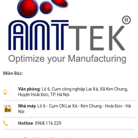
Miền Bắc:
Văn phòng:
Lô 6, Cụm công nghiệp Lai Xá, Xã Kim Chung,
Huyện Hoài Đức, TP. Hà Nội
Nhà máy
: Lô 6 - Cụm CN Lai Xá - Kim Chung - Hoài Đức - Hà
Nội
Hotline
: 0968.116.229