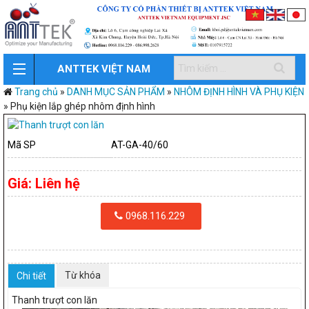
ANTTEK VIỆT NAM
Trang chủ
»
DANH MỤC SẢN PHẨM
»
NHÔM ĐỊNH HÌNH VÀ PHỤ KIỆN
»
Phụ kiện lắp ghép nhôm định hình
Mã SP
AT-GA-40/60
Giá:
Liên hệ
0968.116.229
Từ khóa
Chi tiết
Thanh trượt con lăn