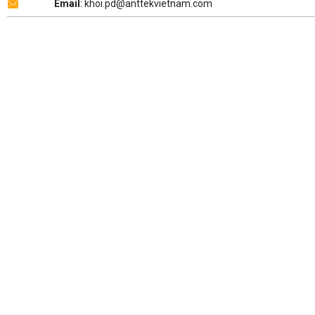
Email
: khoi.pd@anttekvietnam.com
Copyright 2026 ©
ANTTEK VIỆT NAM
.