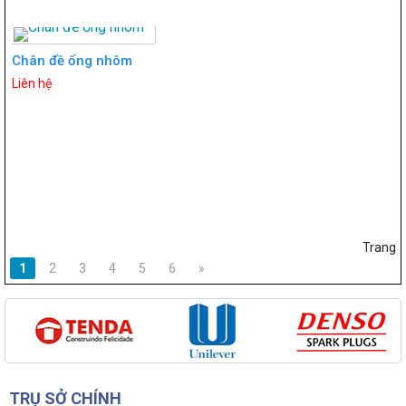
Chân đề ống nhôm
Liên hệ
Trang
1
2
3
4
5
6
»
TRỤ SỞ CHÍNH