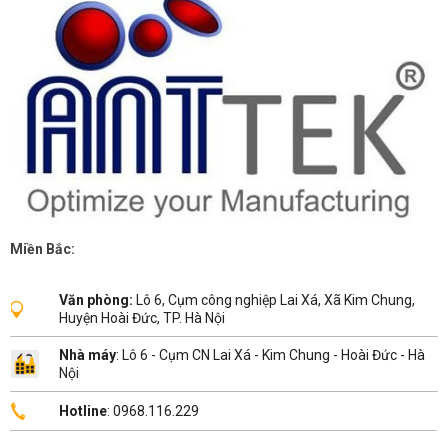
Miền Bắc:
Văn phòng:
Lô 6, Cụm công nghiệp Lai Xá, Xã Kim Chung,
Huyện Hoài Đức, TP. Hà Nội
Nhà máy
: Lô 6 - Cụm CN Lai Xá - Kim Chung - Hoài Đức - Hà
Nội
Hotline
: 0968.116.229