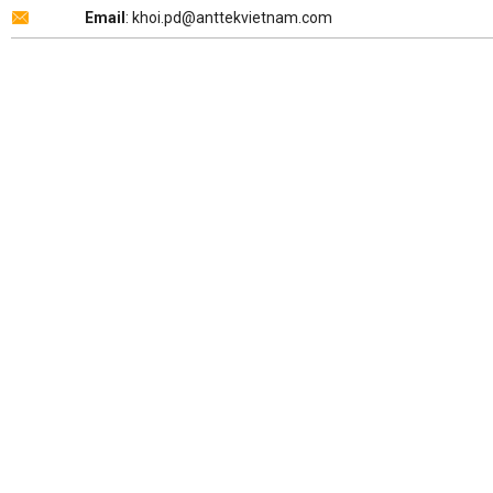
Email
: khoi.pd@anttekvietnam.com
Copyright 2026 ©
ANTTEK VIỆT NAM
.