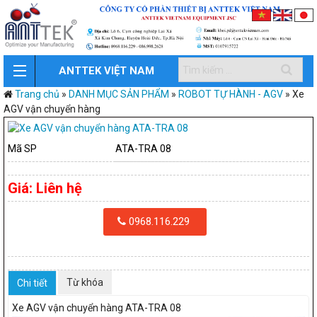
ANTTEK VIỆT NAM
Trang chủ
»
DANH MỤC SẢN PHẨM
»
ROBOT TỰ HÀNH - AGV
»
Xe
AGV vận chuyển hàng
Mã SP
ATA-TRA 08
Giá:
Liên hệ
0968.116.229
Từ khóa
Chi tiết
Xe AGV vận chuyển hàng ATA-TRA 08