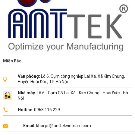
Miền Bắc:
Văn phòng:
Lô 6, Cụm công nghiệp Lai Xá, Xã Kim Chung,
Huyện Hoài Đức, TP. Hà Nội
Nhà máy
: Lô 6 - Cụm CN Lai Xá - Kim Chung - Hoài Đức - Hà
Nội
Hotline
: 0968.116.229
Email
: khoi.pd@anttekvietnam.com