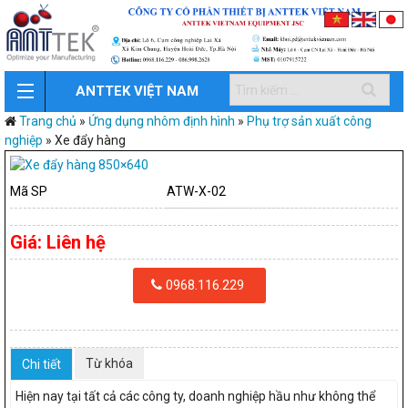
ANTTEK VIỆT NAM
Trang chủ
»
Ứng dụng nhôm định hình
»
Phụ trợ sản xuất công
nghiệp
»
Xe đẩy hàng
Mã SP
ATW-X-02
Giá:
Liên hệ
0968.116.229
Từ khóa
Chi tiết
Hiện nay tại tất cả các công ty, doanh nghiệp hầu như không thể