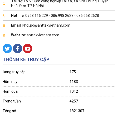
Trụ sở
: Lô 6, Cụm công nghiệp Lai Xá, Xã Kim Chung, Huyện
Hoài Đức, TP. Hà Nội
Hotline
: 0968.116.229 - 086.998.2628 - 036.668.2628
Email
: khoi.pd@anttekvietnam.com
Website
: anttekvietnam.com
THỐNG KÊ TRUY CẬP
Đang truy cập
175
Hôm nay
1183
Hôm qua
1012
Trong tuần
4257
Tổng số
1821307