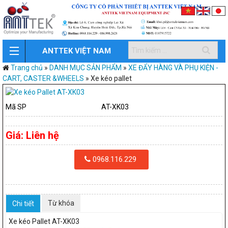
ANTTEK VIỆT NAM
Trang chủ
»
DANH MỤC SẢN PHẨM
»
XE ĐẨY HÀNG VÀ PHỤ KIỆN -
CART, CASTER &WHEELS
»
Xe kéo pallet
Mã SP
AT-XK03
Giá:
Liên hệ
0968.116.229
Từ khóa
Chi tiết
Xe kéo Pallet AT-XK03