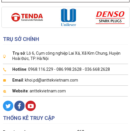
TRỤ SỞ CHÍNH
Trụ sở
: Lô 6, Cụm công nghiệp Lai Xá, Xã Kim Chung, Huyện
Hoài Đức, TP. Hà Nội
Hotline
: 0968.116.229 - 086.998.2628 - 036.668.2628
Email
: khoi.pd@anttekvietnam.com
Website
: anttekvietnam.com
THỐNG KÊ TRUY CẬP