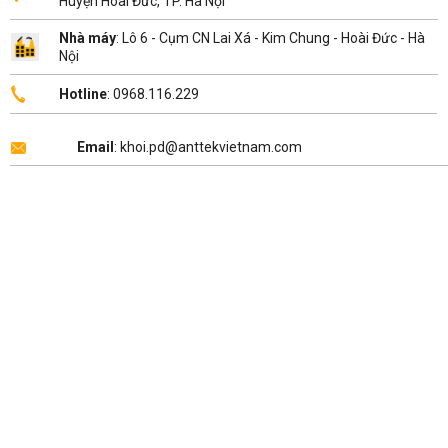
Huyện Hoài Đức, TP. Hà Nội
Nhà máy
: Lô 6 - Cụm CN Lai Xá - Kim Chung - Hoài Đức - Hà
Nội
Hotline
: 0968.116.229
Email
: khoi.pd@anttekvietnam.com
Copyright 2026 ©
ANTTEK VIỆT NAM
.