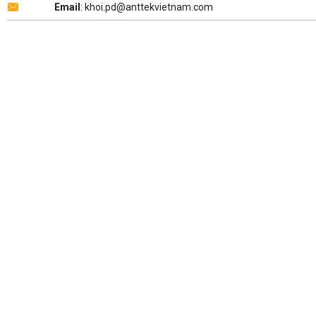
Email
: khoi.pd@anttekvietnam.com
Copyright 2026 ©
ANTTEK VIỆT NAM
.