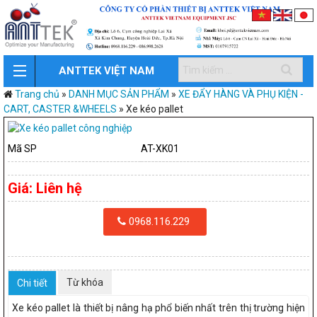
ANTTEK VIỆT NAM
Trang chủ
»
DANH MỤC SẢN PHẨM
»
XE ĐẨY HÀNG VÀ PHỤ KIỆN -
CART, CASTER &WHEELS
»
Xe kéo pallet
Mã SP
AT-XK01
Giá:
Liên hệ
0968.116.229
Từ khóa
Chi tiết
Xe kéo pallet là thiết bị nâng hạ phổ biến nhất trên thị trường hiện