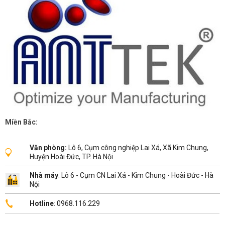
Miền Bắc:
Văn phòng:
Lô 6, Cụm công nghiệp Lai Xá, Xã Kim Chung,
Huyện Hoài Đức, TP. Hà Nội
Nhà máy
: Lô 6 - Cụm CN Lai Xá - Kim Chung - Hoài Đức - Hà
Nội
Hotline
: 0968.116.229